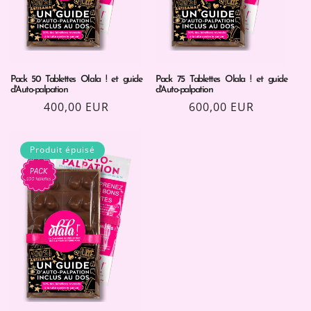
n
:
Pack 50 Tablettes Olala ! et guide
Pack 75 Tablettes Olala ! et guide
d'Auto-palpation
d'Auto-palpation
Prix
400,00 EUR
Prix
600,00 EUR
habituel
habituel
Produit épuisé